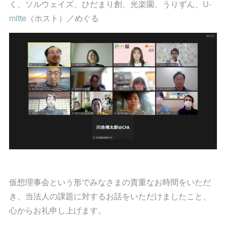
く、ソルウェイズ、ひだまり創、光楽園、うりずん、
U-
mitte
（ホスト）／めぐる
仮想理事会という形でみなさまの貴重なお時間をいただ
き、当法人の課題に対するお話をいただけましたこと、
心からお礼申し上げます。