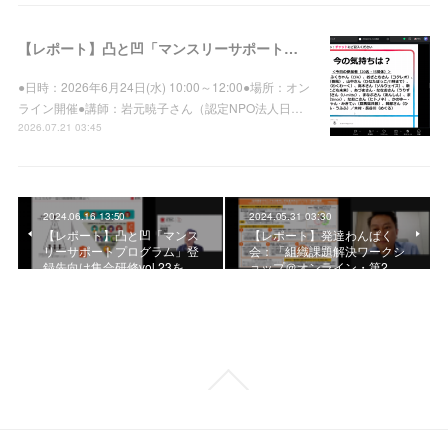
【レポート】凸と凹「マンスリーサポートプログラム」登録先向け集合研修vol.39を開催しました
●日時：2026年6月24日(水) 10:00～12:00●場所：オン
ライン開催●講師：岩元暁子さん（認定NPO法人日…
2026.07.21 03:45
2024.06.16 13:50
2024.05.31 03:30
【レポート】凸と凹「マンス
【レポート】発達わんぱく
リーサポートプログラム」登
会：「組織課題解決ワークシ
録先向け集合研修vol.23を…
ョップ＠オンライン・第2…