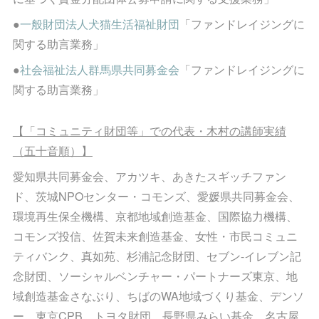
●
一般財団法人犬猫生活福祉財団
「ファンドレイジングに
関する助言業務」
●
社会福祉法人群馬県共同募金会
「ファンドレイジングに
関する助言業務」
【「コミュニティ財団等」での代表・木村の講師実績
（五十音順）】
愛知県共同募金会、アカツキ、あきたスギッチファン
ド、茨城NPOセンター・コモンズ、愛媛県共同募金会、
環境再生保全機構、京都地域創造基金、国際協力機構、
コモンズ投信、佐賀未来創造基金、女性・市民コミュニ
ティバンク、真如苑、杉浦記念財団、セブン-イレブン記
念財団、ソーシャルベンチャー・パートナーズ東京、地
域創造基金さなぶり、ちばのWA地域づくり基金、デンソ
ー、東京CPB、トヨタ財団、長野県みらい基金、名古屋