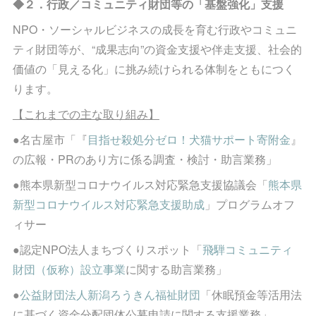
◆２．行政／コミュニティ財団等の「基盤強化」支援
NPO・ソーシャルビジネスの成長を育む行政やコミュニ
ティ財団等が、“成果志向”の資金支援や伴走支援、社会的
価値の「見える化」に挑み続けられる体制をともにつく
ります。
【これまでの主な取り組み】
●名古屋市「『
目指せ殺処分ゼロ！犬猫サポート寄附金
』
の広報・PRのあり方に係る調査・検討・助言業務」
●熊本県新型コロナウイルス対応緊急支援協議会「
熊本県
新型コロナウイルス対応緊急支援助成
」プログラムオフ
ィサー
●認定NPO法人まちづくりスポット「
飛騨コミュニティ
財団（仮称）設立事業
に関する助言業務」
●
公益財団法人新潟ろうきん福祉財団
「休眠預金等活用法
に基づく資金分配団体公募申請に関する支援業務」