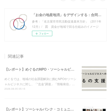
「お金の地産地消」をデザインする：合同会社めぐる
参考：「名古屋市市民活動促進基本方針」（2011年
12月）/ 図 資金が地域で回る仕組みのイメージ
フォロー
関連記事
【レポート】めぐるのNPO・ソーシャルビジネス支援実績（2026年8月5日現在）
めぐるでは、地域の社会課題解決に挑むNPOやソーシ
ャルビジネスに対し、「“志金”調達」「情報発信」…
2026.08.05 05:15
【レポート】ソーシャルバンク・コミュニティ：分科会・第6回＠オンライン「これまでのろうきんLabの成果と課題－社会的金融の実践に向けた支援ネットワークの構築」を開催しました