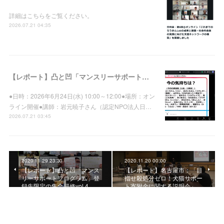
詳細はこちらをご覧ください。
2026.07.21 04:35
【レポート】凸と凹「マンスリーサポートプログラム」登録先向け集合研修vol.39を開催しました
●日時：2026年6月24日(水) 10:00～12:00●場所：オン
ライン開催●講師：岩元暁子さん（認定NPO法人日…
2026.07.21 03:45
2020.11.29 23:30
2020.11.20 00:00
【レポート】凸と凹「マンス
【レポート】名古屋市：「目
リーサポートプログラム」登
指せ殺処分ゼロ！犬猫サポー
録先限定の集合研修vol.4…
ト寄附金に関する説明会」…