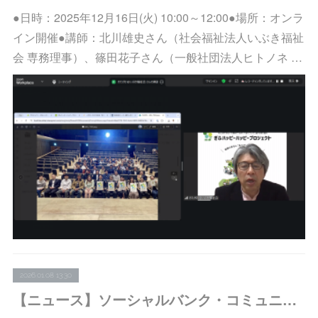
●日時：2025年12月16日(火) 10:00～12:00●場所：オンラ
イン開催●講師：北川雄史さん（社会福祉法人いぶき福祉
会 専務理事）、篠田花子さん（一般社団法人ヒトノネ …
2026.01.08 13:30
【ニュース】ソーシャルバンク・コミュニティ：「SBCラボ2026＠コミュニティ・バンク京信：今さら聞けないインパクト ― ソーシャルバンカーのためのきほんの『き』」の参加者募集を開始しました