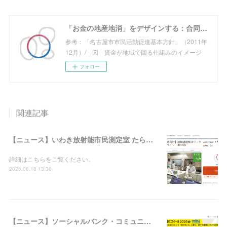
「お金の地産地消」をデザインする：合同会社めぐる
参考：「名古屋市市民活動促進基本方針」（2011年
12月）/ 図 資金が地域で回る仕組みのイメージ
フォロー
関連記事
【ニュース】いわき放射能市民測定室 たらちね：「組織課題解決ワークショップ＠オンライン・第31回」の支援者募集を開始しました
詳細はこちらをご覧ください。
2026.06.18 13:30
【ニュース】ソーシャルバンク・コミュニティ：「SBCスクール2026＠西武信用金庫－『社会のこと』を『自分のこと』に変え、日々の業務につなげる4日間」の参加者募集を開始しました