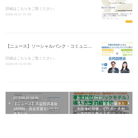
詳細はこちらをご覧ください。
2026.05.21 01:00
【ニュース】ソーシャルバンク・コミュニティ：「WILL 2nd 2026＠オンライン × ファンドレイジング実践プログラム合同説明会」の参加者募集を開始しました
詳細はこちらをご覧ください。
2026.05.13 03:50
2019.06.20 08:00
2019.04.04 09:00
【ニュース】共益投資基金
【ニュース】「事業評価導入
JAPAN：資金支援をいただ
支援連続研修」で代表・木村
きました
が進行役を務めます