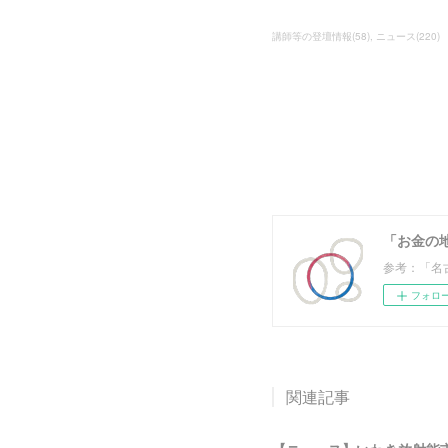
講師等の登壇情報
(
58
)
ニュース
(
220
)
「お金の
参考：「名
フォロ
関連記事