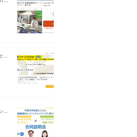
【ニュース】いわき放射能市民測定室 たらちね：「組織課題解決ワークショップ＠オンライン・第31回」の支援者募集を開始しました
【ニュース】ソーシャルバンク・コミュニティ：「SBCスクール2026＠西武信用金庫－『社会のこと』を『自分のこと』に変え、日々の業務につなげる4日間」の参加者募集を開始しました
【ニュース】ソーシャルバンク・コミュニティ：「WILL 2nd 2026＠オンライン × ファンドレイジング実践プログラム合同説明会」の参加者募集を開始しました