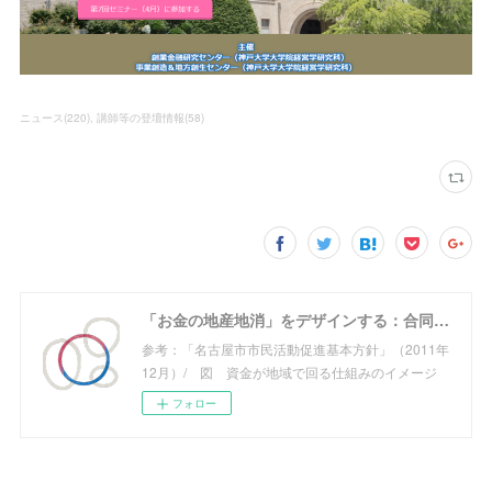
ニュース
(
220
)
講師等の登壇情報
(
58
)
「お金の地産地消」をデザインする：合同会社めぐる
参考：「名古屋市市民活動促進基本方針」（2011年
12月）/ 図 資金が地域で回る仕組みのイメージ
フォロー