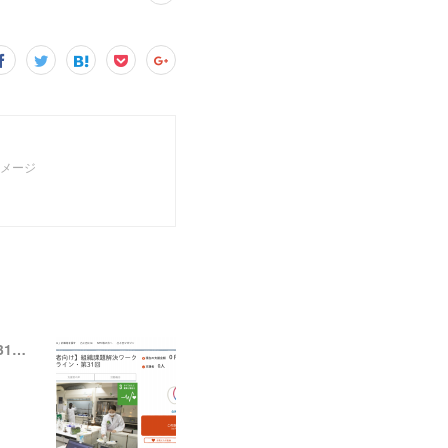
イメージ
【ニュース】いわき放射能市民測定室 たらちね：「組織課題解決ワークショップ＠オンライン・第31回」の支援者募集を開始しました