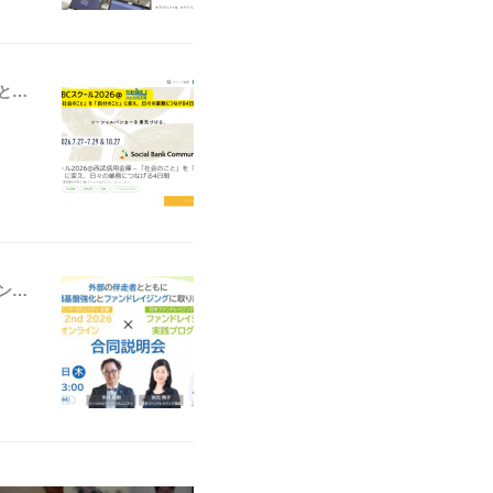
【ニュース】ソーシャルバンク・コミュニティ：「SBCスクール2026＠西武信用金庫－『社会のこと』を『自分のこと』に変え、日々の業務につなげる4日間」の参加者募集を開始しました
【ニュース】ソーシャルバンク・コミュニティ：「WILL 2nd 2026＠オンライン × ファンドレイジング実践プログラム合同説明会」の参加者募集を開始しました