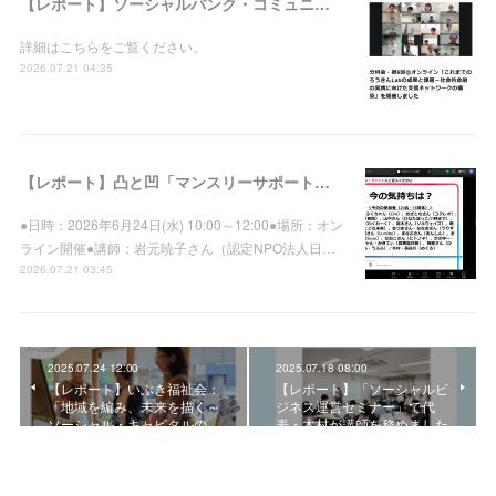
【レポート】ソーシャルバンク・コミュニティ：分科会・第6回＠オンライン「これまでのろうきんLabの成果と課題－社会的金融の実践に向けた支援ネットワークの構築」を開催しました
詳細はこちらをご覧ください。
2026.07.21 04:35
【レポート】凸と凹「マンスリーサポートプログラム」登録先向け集合研修vol.39を開催しました
●日時：2026年6月24日(水) 10:00～12:00●場所：オン
ライン開催●講師：岩元暁子さん（認定NPO法人日…
2026.07.21 03:45
2025.07.24 12:00
2025.07.18 08:00
【レポート】いぶき福祉会：
【レポート】「ソーシャルビ
「地域を編み、未来を描く～
ジネス運営セミナー」で代
ソーシャル・キャピタルの…
表・木村が講師を務めました