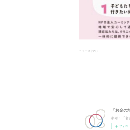
ニュース
(
220
)
「お金の
参考：「名
フォロ