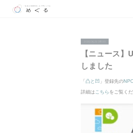
2025.05.21 08:00
【ニュース】U
しました
「
凸と凹
」登録先の
NPO
詳細は
こちら
をご覧くだ