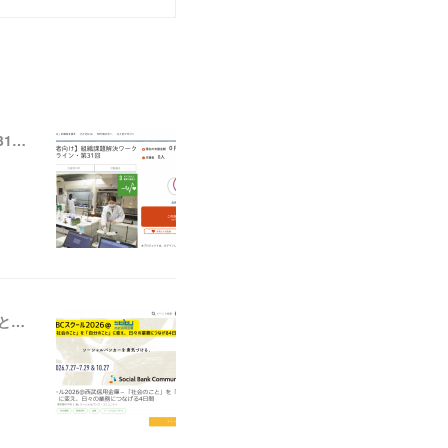
【ニュース】いわき放射能市民測定室 たらちね：「組織課題解決ワークショップ＠オンライン・第31回」の支援者募集を開始しました
【ニュース】ソーシャルバンク・コミュニティ：「SBCスクール2026＠西武信用金庫－『社会のこと』を『自分のこと』に変え、日々の業務につなげる4日間」の参加者募集を開始しました