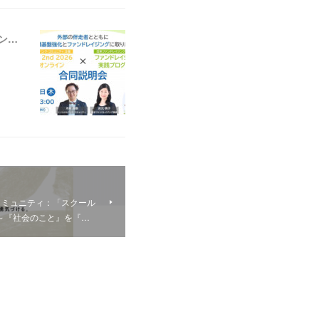
【ニュース】ソーシャルバンク・コミュニティ：「WILL 2nd 2026＠オンライン × ファンドレイジング実践プログラム合同説明会」の参加者募集を開始しました
コミュニティ：「スクール
信～『社会のこと』を『…