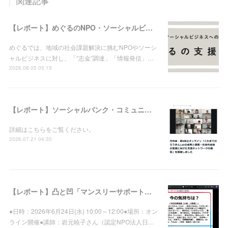
関連記事
【レポート】めぐるのNPO・ソーシャルビジネス支援実績（2026年8月5日現在）
めぐるでは、地域の社会課題解決に挑むNPOやソーシ
ャルビジネスに対し、「“志金”調達」「情報発信」…
2026.08.05 05:15
【レポート】ソーシャルバンク・コミュニティ：分科会・第6回＠オンライン「これまでのろうきんLabの成果と課題－社会的金融の実践に向けた支援ネットワークの構築」を開催しました
詳細はこちらをご覧ください。
2026.07.21 04:35
【レポート】凸と凹「マンスリーサポートプログラム」登録先向け集合研修vol.39を開催しました
●日時：2026年6月24日(水) 10:00～12:00●場所：オン
ライン開催●講師：岩元暁子さん（認定NPO法人日…