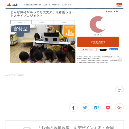
ニュース
(
220
)
「お金の地産地消」をデザインする：合同会社めぐる