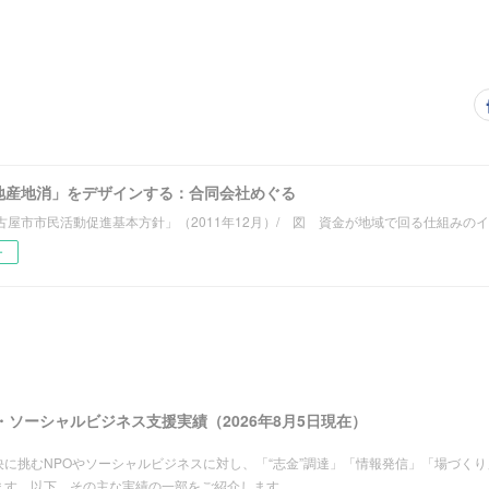
地産地消」をデザインする：合同会社めぐる
古屋市市民活動促進基本方針」（2011年12月）/ 図 資金が地域で回る仕組みの
ー
・ソーシャルビジネス支援実績（2026年8月5日現在）
に挑むNPOやソーシャルビジネスに対し、「“志金”調達」「情報発信」「場づくり
ます。以下、その主な実績の一部をご紹介します。