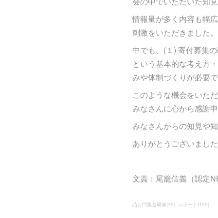
会の中でいただいた知見
情報量が多く内容も幅広
刺激をいただきました。
中でも、(１) 寄付募
という基本的な考え方・
みや体制づくりが必要で
このような機会をいただ
みなさんに心から感謝申
みなさんからの知見や知
ありがとうございました
文責：尾籠信義（認定N
凸と凹集合研修
(
39
)
レポート
(
125
)