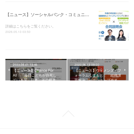
【ニュース】ソーシャルバンク・コミュニティ：「WILL 2nd 2026＠オンライン × ファンドレイジング実践プログラム合同説明会」の参加者募集を開始しました
詳細はこちらをご覧ください。
2026.05.13 03:50
2023.08.01 13:45
2023.06.13 09:00
【ニュース】Chance For
【ニュース】ウィメンズ・フ
All：「毎日こどもが自死し
ォーラムくまもと：「組織課
ている国、日本。その根本…
題解決ワークショップ＠オ…