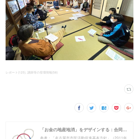
レポート
(
125
)
講師等の登壇情報
(
58
)
「お金の地産地消」をデザインする：合同会社めぐる
参考：「名古屋市市民活動促進基本方針」（2011年