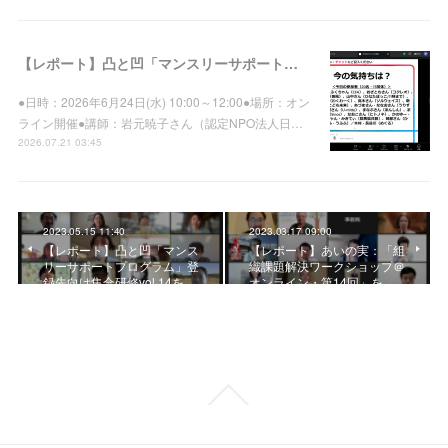
【レポート】凸と凹「マンスリーサポートプログラム」登録先向け集合研修vol.39を開催しました
●日時：2026年6月24日(水) 10:00～12:00●場所：オン
ライン開催●講師：岩元暁子さん（認定NPO法人日…
2026.07.21 03:45
2023.05.15 11:40
2023.03.17 09:00
【レポート】凸と凹「マンス
【レポート】あいの実：「組
リーサポートプログラム」登
織課題解決ワークショップ＠
録先向け集合研修vol.14を…
オンライン・第14回」を…