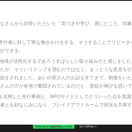
なさんから回答いただいた「気づきや学び、感じたこと、印象
寄付者に対し丁寧な働きかけをする。そうすることでリピータ
ができる。
、地域が活性化するであろうすばらしい取り組みだと感じまし
たが、そういうトップを望むのではなく、まっとうな意見を行
励まされました。あいの実さんのお話もすてきで、刺激をいた
さんの方が各地で奮闘されているのだと、背筋が伸びる思いで
を活用した先行事例と、NPOサイドとしてどういった点を意
者とも顔なじみになり、ブレイクアウトルームで状況を共有す