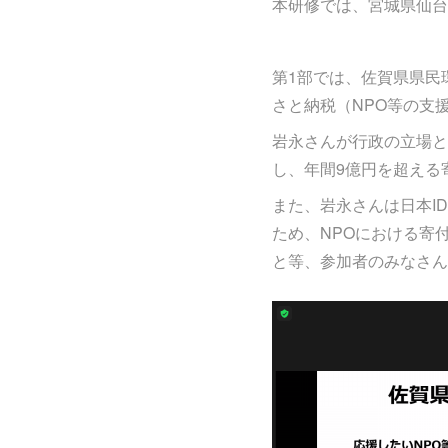
本研修では、宮城県仙台
第1部では、佐賀県県民
さと納税（NPO等の支
岩永さんが行政の立場と
し、年間9億円を超える
また、岩永さんは日本I
ため、NPOにおける寄
と等、参加者のみなさん