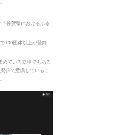
。
に「佐賀県におけるふる
100団体以上が登録
集めている立場でもある
報発信で意識しているこ
。