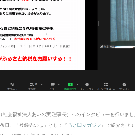
（社会福祉法人あいの実 理事長）へのインタビューを行いまし
後日、「登録先の志」として『
凸と凹マガジン
』で紹介させて