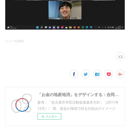
ニュース
(
220
)
「お金の地産地消」をデザインする：合同会社めぐる
参考：「名古屋市市民活動促進基本方針」（2011年
12月）/ 図 資金が地域で回る仕組みのイメージ
フォロー