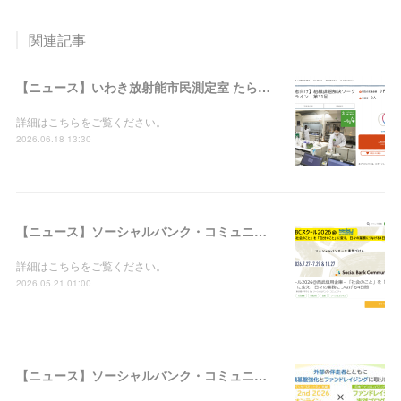
関連記事
【ニュース】いわき放射能市民測定室 たらちね：「組織課題解決ワークショップ＠オンライン・第31回」の支援者募集を開始しました
詳細はこちらをご覧ください。
2026.06.18 13:30
【ニュース】ソーシャルバンク・コミュニティ：「SBCスクール2026＠西武信用金庫－『社会のこと』を『自分のこと』に変え、日々の業務につなげる4日間」の参加者募集を開始しました
詳細はこちらをご覧ください。
2026.05.21 01:00
【ニュース】ソーシャルバンク・コミュニティ：「WILL 2nd 2026＠オンライン × ファンドレイジング実践プログラム合同説明会」の参加者募集を開始しました