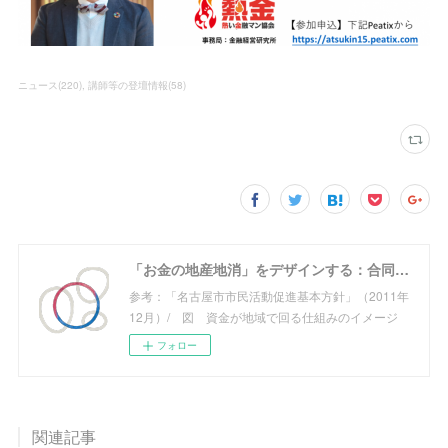
ニュース
(
220
)
講師等の登壇情報
(
58
)
「お金の地産地消」をデザインする：合同会社めぐる
参考：「名古屋市市民活動促進基本方針」（2011年
12月）/ 図 資金が地域で回る仕組みのイメージ
フォロー
関連記事