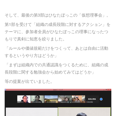
そして、最後の第3部はひなたぼっこの「仮想理事会」。
第1部を受けて「組織の成長段階に対するアクション」を
テーマに、参加者全員がひなたぼっこの理事になったつ
もりで真剣に知恵を絞りました。
「ルールや価値規範だけをつくって、あとは自由に活動
するというやり方はどうか」
「まずは組織内での共通認識をつくるために、組織の成
長段階に関する勉強会から始めてみてはどうか」
等の提案が出ていました。