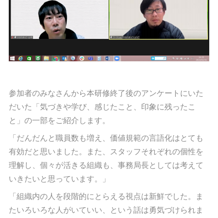
参加者のみなさんから本研修終了後のアンケートにいた
だいた「気づきや学び、感じたこと、印象に残ったこ
と」の一部をご紹介します。
「だんだんと職員数も増え、価値規範の言語化はとても
有効だと思いました。また、スタッフそれぞれの個性を
理解し、個々が活きる組織も、事務局長としては考えて
いきたいと思っています。」
「組織内の人を段階的にとらえる視点は新鮮でした。ま
たいろいろな人がいていい、という話は勇気づけられま