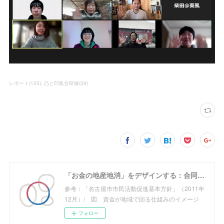
レポート
(
125
)
凸と凹集合研修
(
39
)
「お金の地産地消」をデザインする：合同会社めぐる
参考：「名古屋市市民活動促進基本方針」（2011年
12月）/ 図 資金が地域で回る仕組みのイメージ
フォロー