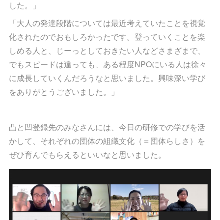
した。」
「大人の発達段階については最近考えていたことを視覚
化されたのでおもしろかったです。登っていくことを楽
しめる人と、じーっとしておきたい人などさまざまで、
でもスピードは違っても、ある程度NPOにいる人は徐々
に成長していくんだろうなと思いました。興味深い学び
をありがとうございました。」
凸と凹登録先のみなさんには、今日の研修での学びを活
かして、それぞれの団体の組織文化（＝団体らしさ）を
ぜひ育んでもらえるといいなと思いました。