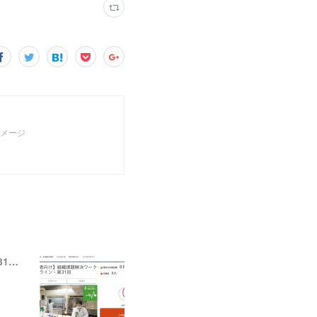
イメージ
【ニュース】いわき放射能市民測定室 たらちね：「組織課題解決ワークショップ＠オンライン・第31回」の支援者募集を開始しました