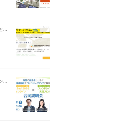
【ニュース】ソーシャルバンク・コミュニティ：「SBCスクール2026＠西武信用金庫－『社会のこと』を『自分のこと』に変え、日々の業務につなげる4日間」の参加者募集を開始しました
【ニュース】ソーシャルバンク・コミュニティ：「WILL 2nd 2026＠オンライン × ファンドレイジング実践プログラム合同説明会」の参加者募集を開始しました