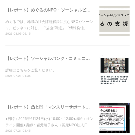
【レポート】めぐるのNPO・ソーシャルビジネス支援実績（2026年8月5日現在）
めぐるでは、地域の社会課題解決に挑むNPOやソーシ
ャルビジネスに対し、「“志金”調達」「情報発信」…
2026.08.05 05:15
【レポート】ソーシャルバンク・コミュニティ：分科会・第6回＠オンライン「これまでのろうきんLabの成果と課題－社会的金融の実践に向けた支援ネットワークの構築」を開催しました
詳細はこちらをご覧ください。
2026.07.21 04:35
【レポート】凸と凹「マンスリーサポートプログラム」登録先向け集合研修vol.39を開催しました
●日時：2026年6月24日(水) 10:00～12:00●場所：オン
ライン開催●講師：岩元暁子さん（認定NPO法人日…
2026.07.21 03:45