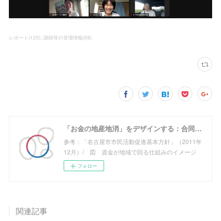
レポート
(
125
)
講師等の登壇情報
(
58
)
「お金の地産地消」をデザインする：合同会社めぐる
参考：「名古屋市市民活動促進基本方針」（2011年
12月）/ 図 資金が地域で回る仕組みのイメージ
フォロー
関連記事