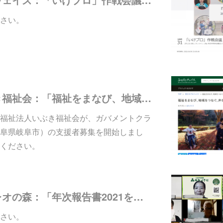
さい。
【ニュース】いぶき福祉会：「福祉をまなび、地域をつなぐ、声なき声の伝えかた講座」の支援者募集を開始しました
福祉法人いぶき福祉会が、ガバメントクラ
阜県岐阜市）の支援者募集を開始しまし
ください。
【レポート】コクレオの森：「年次報告書2021を読む会」のファシリテーターを代表・木村が務めました
さい。