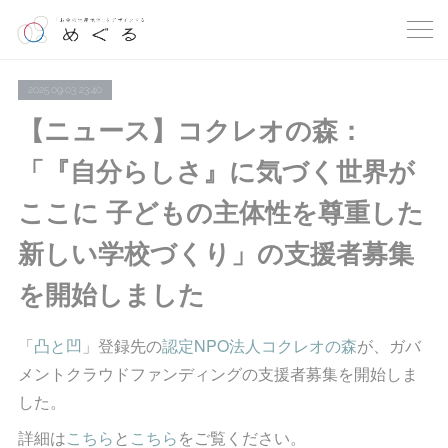
2025.09.03 23:40
【ニュース】コクレオの森：
「『自分らしさ』に気づく世界が
ここに 子どもの主体性を尊重した
新しい学校づくり」の支援者募集
を開始しました
「
凸と凹
」登録先の
認定NPO法人コクレオの森
が、ガバ
メントクラウドファンディングの支援者募集を開始しま
した。
詳細は
こちら
と
こちら
をご覧ください。