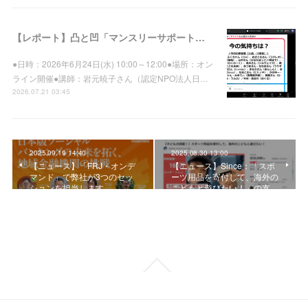
【レポート】凸と凹「マンスリーサポートプログラム」登録先向け集合研修vol.39を開催しました
●日時：2026年6月24日(水) 10:00～12:00●場所：オン
ライン開催●講師：岩元暁子さん（認定NPO法人日…
2026.07.21 03:45
2025.09.19 14:40
2025.08.30 13:00
【ニュース】「FRJ・オンデ
【ニュース】Since：「スポ
マンド」で弊社が3つのセッ
ーツ用品を寄付して、海外の
ションを担当します
こどもと遊びたい！」の支…