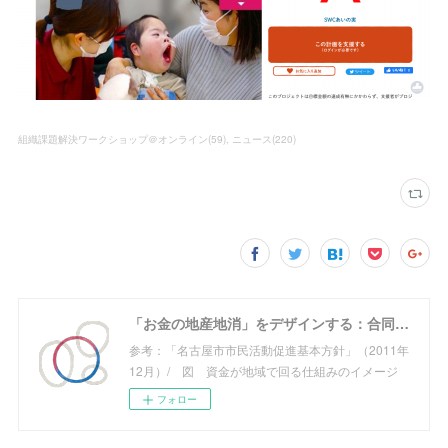
組織課題解決ワークショップ＠オンライン
(
59
)
ニュース
(
220
)
「お金の地産地消」をデザインする：合同会社めぐる
参考：「名古屋市市民活動促進基本方針」（2011年
12月）/ 図 資金が地域で回る仕組みのイメージ
フォロー